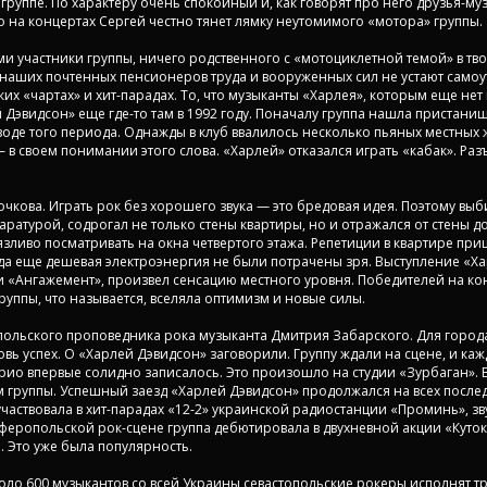
руппе. По характеру очень спокойный и, как говорят про него друзья-м
что на концертах Сергей честно тянет лямку неутомимого «мотора» группы.
и участники группы, ничего родственного с «мотоциклетной темой» в твор
 наших почтенных пенсионеров труда и вооруженных сил не устают самоу
их «чартах» и хит-парадах. То, что музыканты «Харлея», которым еще нет
ей Дэвидсон» еще где-то там в 1992 году. Поначалу группа нашла пристанищ
оде того периода. Однажды в клуб ввалилось несколько пьяных местных 
 в своем понимании этого слова. «Харлей» отказался играть «кабак». Ра
чкова. Играть рок без хорошего звука — это бредовая идея. Поэтому выб
аратурой, содрогал не только стены квартиры, но и отражался от стены 
зливо посматривать на окна четвертого этажа. Репетиции в квартире пришл
да еще дешевая электроэнергия не были потрачены зря. Выступление «Ха
 «Ангажемент», произвел сенсацию местного уровня. Победителей на ко
руппы, что называется, вселяла оптимизм и новые силы.
польского проповедника рока музыканта Дмитрия Забарского. Для города
вь успех. О «Харлей Дэвидсон» заговорили. Группу ждали на сцене, и ка
рио впервые солидно записалось. Это произошло на студии «Зурбаган». В
м группы. Успешный заезд «Харлей Дэвидсон» продолжался на всех после
а участвовала в хит-парадах «12-2» украинской радиостанции «Проминь», з
феропольской рок-сцене группа дебютировала в двухневной акции «Куток-
 Это уже была популярность.
коло 600 музыкантов со всей Украины севастопольские рокеры исполнят т