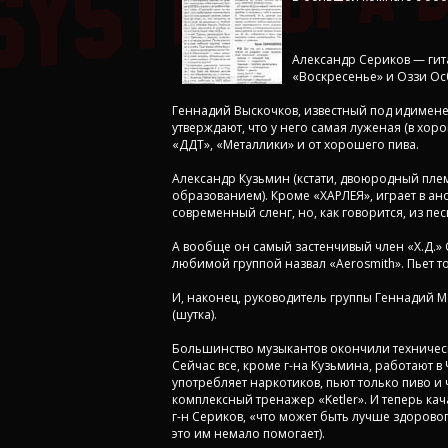
Александр Сериков — гита
«Воскресенье» и Оззи Осб
Геннадий Выскочков, известный под идимене
утверждают, что у него самая луженая (в хоро
«ДДТ», «Металлики» и от хорошего пива.
Александр Кузьмин (кстати, двоюродный пл
образованием). Кроме «ХАРЛЕЯ», играет в ан
современный сленг, но, как говорится, из пе
А вообще он самый застенчивый член «Х.Д.» 
любимой группой назвал «Aerosmith». Пьет то
И, наконец, руководитель группы Геннадий 
(шутка).
Большинство музыкантов окончили технически
Сейчас все, кроме г-на Кузьмина, работают
употребляет наркотиков, пьют только пиво и 
комплексный тренажер «Ketler». И теперь кач
г-н Сериков, «что может быть лучше здорового
это им немало помогает).