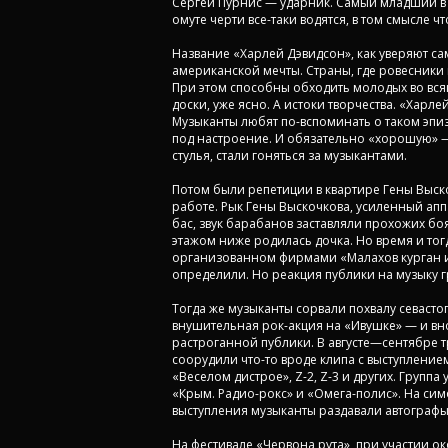
Сергей Пурнис — ударник. Самый младший в г
омуте черти все-таки водятся, в том смысле 
Название «Харлей Дэвидсон», как уверяют сам
американской мечты. Страны, где ровесники
При этом способны обходить молодых во всяк
доски, уже ясно. А истоки творчества. «Харл
Музыканты любят по-вспоминать о таком эпиз
под настроение. И обязательно «хорошую» —
стулья, стали гоняться за музыкантами.
Потом были репетиции в квартире Гены Выско
работе. Рык Гены Выскочкова, усиленный апп
бас, звук барабанов заставляли прохожих боя
этажом ниже родилась дочка. Но время и тог
организованном фирмами «Малахов курган и
определили. Но реакция публики на музыку г
Тогда же музыканты сорвали похвалу севасто
внушительная рок-акция на «Ивушке» — и вно
растроганной публики. В августе—сентябре т
соорудили что-то вроде клипа с выступление
«Веселом дистрое», Z-2, Z-3 и других. Групп
«Крым. Радио-рокс» и «Омега-полис». На сим
выступления музыканты раздавали автографы.
На фестивале «Червона рута», при участии о