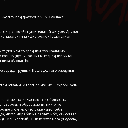
 «косит» под джазмэна 50-х. Слушает
лагодаря своей внушительной фигуре. Друзья
х концертах типа «Дистроя». «Тащится» от
ист (причем со средним музыкальным
прется» (пусть простит мне средний читатель
т пива «Monarch».
е сердце группы». После долгого раздумья
тоинствами. И главное из них — скромность
ование, но, к счастью, все обошлось.
т здоровый образ жизни: никто не
ровье и фигуру, что даже купил себе
, никто из ребят не бегает, ибо, как сказал
 (Г. Мешковский). Они верят в Бога (я думаю,