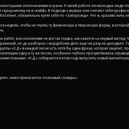
 некоторыми отклонениями в гранж. К своей работе эти молодые люди отн
 саунд никому не в «кайф». В подходе к музыке они считают себя професс
богатеют, обязательно купят себе по «Запорожцу». Что ж, красиво жить н
 в неделю, чтобы не терять ту физическую и творческую форму, в которо
нь.
ебят, в их коллективе не все так гладко, как кажется на первый взгляд.
ажений, но до разборок с мордобоем дело еще ни разу не доходило. Так 
ппы «Х.Д.» в каждой песне есть хотя бы одна фраза, которая зацепит, проб
репетиции одну и ту же песню, особенно глубоко прочувствовала справедли
оими планами: «X.Д.» собирается в этом году выпустить новый магнитоа
шарит», ниже прилагается «толковый словарь»: