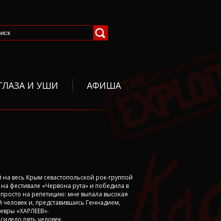
ГЛАЗА И УШИ
АФИША
й на весь Крым севастопольской рок-группой
 на фестивале «Червона рута» и победила в
е просто на репетицию: мне выпала высокая
й человек и, представившись Геннадием,
девры «ХАРЛЕЕВ».
сидело пять человек.