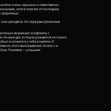
осятся очень серьезно и ответственно,
ионалами, хотя в отличие от последних,
е запретишь!
й они находятся. Но перед выступлением
 Частенько возникают конфликты с
что выходит, в спорах рождается не только
ьет и останется у тебя в памяти» (Г.
вость этого высказывания. Кстати, г-н
льбом. Поживем — услышим.