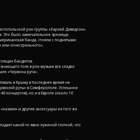
астопольской рок-группы «Харлей Дэвидсон».
к. Это было замечательное зрелище.
мериканская банда, стояли с поднятыми
 или огнестрельного».
стоящих бандитов.
 знающего толк в рок-музыке все сладко
але «Червона рута».
тиваль в Крыму в последнее время не
Червоной руты» в Симферополе. Успешное
0 концертов), но и в Европе (около 10
«казаки» и другие аксессуары из того же
ладает какой-то явно луженой глоткой, что