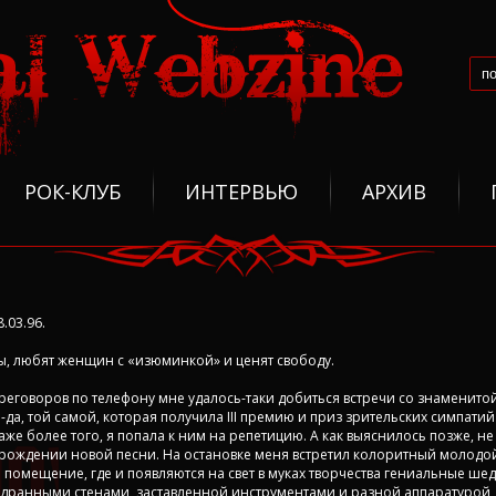
РОК-КЛУБ
ИНТЕРВЬЮ
АРХИВ
.03.96.
, любят женщин с «изюминкой» и ценят свободу.
ереговоров по телефону мне удалось-таки добиться встречи со знаменито
а, той самой, которая получила III премию и приз зрительских симпатий
аже более того, я попала к ним на репетицию. А как выяснилось позже, н
и рождении новой песни. На остановке меня встретил колоритный молодо
е помещение, где и появляются на свет в муках творчества гениальные ше
дранными стенами, заставленной инструментами и разной аппаратурой, 