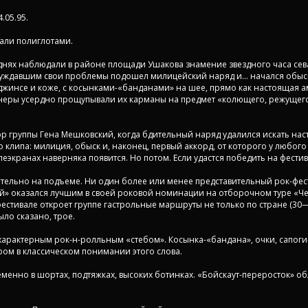
.05.95.
али полиглотами.
нях наблюдали в районе площади Ушакова знамение звездного часа сев
суждавшим свои проблемы подошел милицейский наряд и... начался обыс
жинсе и коже, с косынками-«банданами» на шее, прямо как настоящая а
неры усердно прощупывали их карманы на предмет «колющего, режущего
ор группы Гена Мешковский, когда бдительный наряд удалился искать на
 клипа: милиция, обыск и, наконец, первый аккорд, от которого у любого
еэкранах наверняка появится. Но потом. Если удастся победить на фестив
ительно на подъеме. Ни один более или менее представительный рок-фес
лей» оказался лучшим в своей роковой номинации на отборочном туре «
стивале откроет группе гастрольные маршруты не только по стране (30—4
ыло сказано, трое.
 характерным рок-н-ролльным «стебом». Косынка-«бандана», очки, сапоги-
ром в классическом понимании этого слова.
менно в шортах, подтяжках, высоких ботинках. «Бойскаут-переросток» об