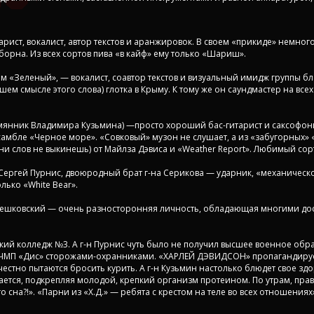
рист, вокалист, автор текстов и аранжировок. В своем «прикиде» немного
орна. Из всех сортов пива «в кайф» ему только «Шариш».
м «Зеленый», — вокалист, соавтор текстов и визуальный имидж группы б
шем смысле этого слова) глотка в Крыму. К тому же он саундмастер на все
емянник Владимира Кузьмина) —просто хороший бас-гитарист и саксофон
самбле «Черное море». «Совковый» музон не слушает, а из «забугорных» «
сни слов не выкинешь) от Майлза Дэвиса и «Weather Report». Любимый сор
Сергей Пурнис, двоюродный брат г-на Серикова — ударник, «механическо
лько «White Bear».
Мешковский — очень разносторонняя личность, обладающая многими дос
й колледж №3. А г-н Пурнис чуть было не получил высшее военное образ
 в ЧМП «Дис» сторожами-охранниками. «ХАРЛЕЙ ДЭВИДСОН» пропагандируе
честно пытаются бросить курить. А г-н Кузьмин настолько блюдет свое здо
ается, подкрепляя молодой, крепкий организм протеином. По утрам, правда
 сна?!». «Парни из «Х.Д.» — ребята с крестом на теле во всех отношениях»