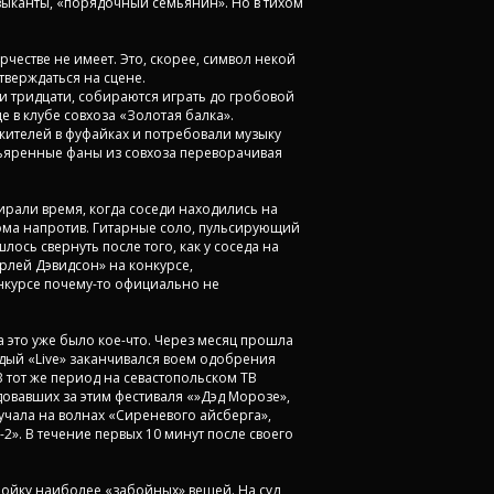
узыканты, «порядочный семьянин». Но в тихом
честве не имеет. Это, скорее, символ некой
тверждаться на сцене.
 и тридцати, собираются играть до гробовой
е в клубе совхоза «Золотая балка».
жителей в фуфайках и потребовали музыку
зъяренные фаны из совхоза переворачивая
ирали время, когда соседи находились на
дома напротив. Гитарные соло, пульсирующий
ось свернуть после того, как у соседа на
рлей Дэвидсон» на конкурсе,
нкурсе почему-то официально не
 это уже было кое-что. Через месяц прошла
ждый «Live» заканчивался воем одобрения
 тот же период на севастопольском ТВ
довавших за этим фестиваля «»Дэд Морозе»,
вучала на волнах «Сиреневого айсберга»,
2». В течение первых 10 минут после своего
ройку наиболее «забойных» вещей. На суд