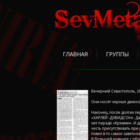
ГЛАВНАЯ
ГРУППЫ
Вечерний Севастополь, 28
Они носят черные джинсы
Наконец, после долгих п
«ХАРЛЕЙ -ДЭВИДСОН». Да-д
хит-параде «Крэмми». И д
честь присутствовать пр
повел в то самое заветно
В большей комнате с обо