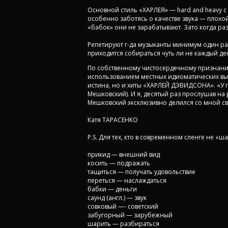
Основной стиль «ХАРЛЕЯ» — hard and heavy с
особенно заботясь о качестве звука — плохой
«бабок» они не зарабатывают. Зато когда раз
Репетируют г-да музыканты минимум один раз
приходится собираться чуть ли не каждый де
По собственному чистосердечному признанию р
использованием местных идиоматических выр
истина, но и хиты «ХАРЛЕЙ ДЭВИДСОНА». «У гру
Мешковский). И я, десятый раз прослушав на 
Мешковский эксклюзивно делился со мной св
Катя ТАРАСЕНКО
P.S. Для тех, кто в современном сленге не «
прикид — внешний вид
косить — подражать
тащиться — получать удовольствие
переться — наслаждаться
бабки — деньги
саунд (англ.) — звук
совковый —- советский
забугорный — зарубежный
шарить — разбираться