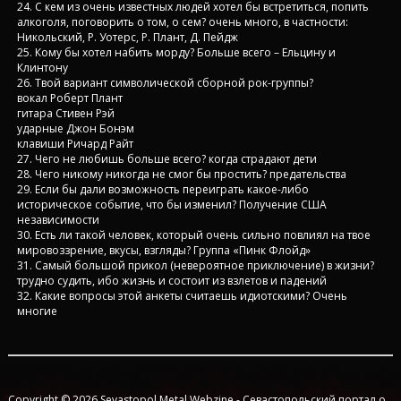
24. С кем из очень известных людей хотел бы встретиться, попить
алкоголя, поговорить о том, о сем? очень много, в частности:
Никольский, Р. Уотерс, Р. Плант, Д. Пейдж
25. Кому бы хотел набить морду? Больше всего – Ельцину и
Клинтону
26. Твой вариант символической сборной рок-группы?
вокал Роберт Плант
гитара Стивен Рэй
ударные Джон Бонэм
клавиши Ричард Райт
27. Чего не любишь больше всего? когда страдают дети
28. Чего никому никогда не смог бы простить? предательства
29. Если бы дали возможность переиграть какое-либо
историческое событие, что бы изменил? Получение США
независимости
30. Есть ли такой человек, который очень сильно повлиял на твое
мировоззрение, вкусы, взгляды? Группа «Пинк Флойд»
31. Самый большой прикол (невероятное приключение) в жизни?
трудно судить, ибо жизнь и состоит из взлетов и падений
32. Какие вопросы этой анкеты считаешь идиотскими? Очень
многие
Copyright © 2026
Sevastopol Metal Webzine
- Севастопольский портал о