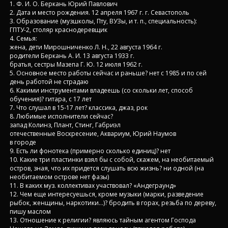
1. Ф. И. О. Беркань Юрий Павлович
2. Дата и место рождения. 12 апреля 1967 г. г. Севастополь
3. Образование (музшколы, Пту, ВУЗы, и т. п., специальность):
ГПТУ-2, столяр краснодеревщик
4. Семья:
жена, дети Мирошниченко Л. Н., 22 августа 1964 г.
родители Беркань А. И. 13 августа 1933 г.
братья, сестры Мазепа Г. Ю. 12 июля 1962 г.
5. Основное место работы сейчас и раньше? нет с 1985 и по сей
день работой не страдаю
6. Какими инструментами владеешь (со скольки лет, способ
обучения)? гитара, с 17 лет
7. Что слушал в 15-17 лет? классика, джаз, рок
8. Любимые исполнители сейчас?
запад Колинз, Плант, Стинг, Габриэл
отечественные Воскресение, Аквариум, Юрий Наумов
в городе
9. Есть ли фонотека (примерно сколько единиц)? нет
10. Какие три пластинки взял бы с собой, скажем, на необитаемый
остров, зная, что их придется слушать всю жизнь? ни одной (на
необитаемом острове нет фазы)
11. В каких муз. коллективах участвовал? «Андеграунд»
12. Чем еще интересуешься, кроме музыки (марки, разведение
рыбок, женщины, наркотики…)? бродить в горах, резьба по дереву,
пишу маслом
13. Отношение к религии? являюсь тайным агентом Господа