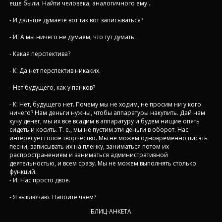
еще были. Найти человека, аналогичного ему…
- И дальше думаете вот так вот записываться?
- И: А мы ничего не думаем, что тут думать.
- Какая перспектива?
- К: Да нет перспектив никаких.
- Нет будущего, как у панков?
- К: Нет, будущего нет. Почему мы не ходим, не просим ни у кого
ничего? Нам деньги нужны, чтобы аппаратуры накупить. Дай нам
кучу денег, мы их все всадим в аппаратуру и будем нищие опять
сидеть и косить. Т. е., мы не пустим эти деньги в оборот. Нас
интересует голое творчество. Мы не можем одновременно писать
песни, записывать их на пленку, заниматься потом их
распространением и заниматься административной
деятельностью, и всем сразу. Мы не можем выполнять столько
функций.
- И: Нас просто двое.
- Я выключаю. Напоите чаем?
БЛИЦ-АНКЕТА