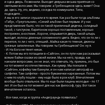
и одна дверь. Позвонили. Выходит девушка весьма приятная со
светлыми волосами. Мы говорим: а Гребенщиков здесь живет? Она:
да, здесь. Ну, это, видимо, соседка по коммуналке. Типа,
подождите…
А мы ж его записи слушали в то время. Как раз были тогда альбомы
«Табу», «Треугольник», «Синий альбом» был первым. И у нас
представление было, что он такой приличный дядечка, солидный
такой, с галстуком, баритоном хорошо поставленным, хорошо
пострижен, в костюме…Короче, открывается дверь, такой штырь
выходит, волосы длинные соломенного цвета. Видно, что он то ли с
перепоя, то ли с чего, отекший…Майка какая-то темная, джинсы
грязные запиленные. Мы говорим: ты Гребенщиков? Он: ну я.
- И: На Бога не тянет никак.
- К: Потом мы его потащили в «Сайгон», он по пути нам рассказывал
всякие байки-сказки из своей жизни. Мы на него, правда, как
наехали вопросами, он не знал, что отвечать. Ну, прикинь, это был
на тот момент из отечественных…Как кумир. Мы поехали в
«Сайгон», кофейку там бахнули, и он нам написал автограф на
салфетке. Там салфетки – просто бумажечки нарезанные. Потом мы
с ним по клубу пошли – ему надо было в рок-клуб. Впечатление
вообще было отвальное. Мы-то еще были пацаны молодые – по 17
лет. И он был на тот момент для нас как философ, гуру. Вот такое
впечатление осталось.
- Все-таки, когда ж группа «Андеграунд» появилась?