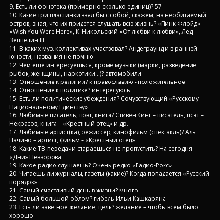
9. Есть ли фонотека (примерно сколько единиц)? 57
10. Какие три пластинки взял бы с собой, скажем, на необитаемый
остров, зная, что их придется слушать всю жизнь? «Пинк Флойд»
«Wish You Were Here», К. Никольский «От любви к любви», Лед
Зеппелин III
11. В каких муз. коллективах участвовал? Андеграунд и в ранней
юности, названия не помню
12. Чем еще интересуешься, кроме музыки (марки, разведение
рыбок, женщины, наркотики...)? автомобили
13. Отношение к религии? к православию - положительное
14. Отношение к политике? интересуюсь
15. Есть ли политические убеждения? Сочувствующий «Русскому
Национальному Единству»
16. Любимые писатель, поэт, книга? Стивен Кинг – писатель, поэт –
Некрасов, книга – «Крестный отец» и др.
17. Любимые артист(ка), режиссер, кинофильм (спектакль)? Аль
Пачино – артист, фильм – «Крестный отец»
18. Какие ТВ-передачи стараешься не пропустить? На сегодня –
«Дни» Невзорова
19. Какое радио слушаешь? Очень редко «Радио-Рокс»
20. Читаешь ли журналы, газеты (какие)? Когда попадается «Русский
порядок»
21. Самый счастливый день в жизни? много
22. Самый большой облом? гибель Ильи Кашкаряна
23. Есть ли заветное желание, цель? желание – чтобы всем было
хорошо