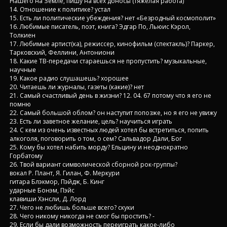
Нашего на Земле, пишу на всех доносы (тяжелая работа)
14. Отношение к политике? устал
15. Есть ли политические убеждения? нет «Безродный космополит»
16. Любимые писатель, поэт, книга? Эдгар По, Льюис Кэрол,
Толкиен
17. Любимые артист(ка), режиссер, кинофильм (спектакль)? Паркер,
Тарковский, Феллини, Антониони
18. Какие ТВ-передачи стараешься не пропустить? музыкальные,
научные
19. Какое радио слушашешь? хорошее
20. Читаешь ли журналы, газеты (какие)? нет
21. Самый счастливый день в жизни? 12. 04. 67 потому что я его не
помню
22. Самый большой облом? он наступит попозже, но я его не увижу
23. Есть ли заветное желание, цель? научиться играть
24. С кем из очень известных людей хотел бы встретиться, попить
алкоголя, поговорить о том, о сем? Сальвадор Дали, Бог
25. Кому бы хотел набить морду? Ельцину и неоднократно
Горбатому
26. Твой вариант символической сборной рок-группы?
вокал Р. Плант, Я. Гилан, Ф. Меркури
гитара Блэкмор, Пэйдж, Б. Кинг
ударные Бонэм, Пэйс
клавиши Хэнсли, Д. Лорд
27. Чего не любишь больше всего? скуки
28. Чего никому никогда не смог бы простить? -
29. Если бы дали возможность переиграть какое-либо