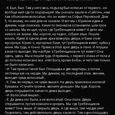
- К: Был, был. Там у него весь подъезд был исписан от первого…он
вообще жил где-то под крышей. Мы сначала зашли в «Сайгон», нам
там объяснили волосатые, что он живет на Софьи Перовской. Дом
5, по-моему, но нам дом не сказали. И вот мы с Юриком идем и
думаем, надо поискать. Каких-то пионеров остановили, шли трое
со школы. Мы их цып, ну-ка, где Гребенщиков живет? А дети: мы
никого не знаем…Мы, короче, ну ладно, собаки злые. Пошли
искать. Идем, в одном доме арка вовнутрь двора, и баки стоят
мусорные. Юрик: о, мусорные баки, тут Гребенщиков живет, чуйка у
меня. Мы туда, и точно. Прямо в этой арке дверь в стене. И тетушка
какая-то выходит. Мы наобум: а Гребенщиков не тут живет? Она:
здесь, здесь. Мы и пошли туда. И прикинь, с первого этажа от пола и
до потолка исписано все. «Нет Бога, кроме Боба», и чего там только
не было написано.
- И: Там прикол такой был. Площадка и две квартиры, а потом
лестница как на чердак. Мы думаем, ну, последний этаж, звоним,
выходит чувак волосатый…
- К: Там, во-первых, не чувак вышел. На дверь приклеена кнопкой
бумажка: «Стучите громче, звоните дольше». Мы туда. Короче,
дверь открывается, какая-то девка выходит…
- И: Волосатый вышел…
- К: Да девка это была, а не волосатый. Она спала. Дверь
открывается, пустая комната и кровать. Мы: где Гребенщиков
живет? Она: выше. И закрыла дверь. А где выше, там чердак уже!
Поднялись, там действительно дверь какая-то. Там одна площадка