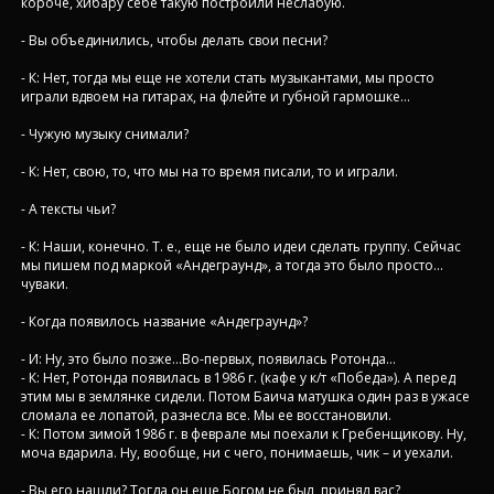
короче, хибару себе такую построили неслабую.
- Вы объединились, чтобы делать свои песни?
- К: Нет, тогда мы еще не хотели стать музыкантами, мы просто
играли вдвоем на гитарах, на флейте и губной гармошке…
- Чужую музыку снимали?
- К: Нет, свою, то, что мы на то время писали, то и играли.
- А тексты чьи?
- К: Наши, конечно. Т. е., еще не было идеи сделать группу. Сейчас
мы пишем под маркой «Андеграунд», а тогда это было просто…
чуваки.
- Когда появилось название «Андеграунд»?
- И: Ну, это было позже…Во-первых, появилась Ротонда…
- К: Нет, Ротонда появилась в 1986 г. (кафе у к/т «Победа»). А перед
этим мы в землянке сидели. Потом Баича матушка один раз в ужасе
сломала ее лопатой, разнесла все. Мы ее восстановили.
- К: Потом зимой 1986 г. в феврале мы поехали к Гребенщикову. Ну,
моча вдарила. Ну, вообще, ни с чего, понимаешь, чик – и уехали.
- Вы его нашли? Тогда он еще Богом не был, принял вас?