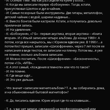
- И: Осенью 1986 . Мы как раз сидели на кухне у Боба…
- К: Когда мы записали первую «Бобокухню». Тогда, кстати,
присутствовал Шелтон и дул в чайник.
- И: Самые позорные были инструменты. Две гитары, металлофон,
детский чайник с водой, шарики надувные…
- К: Вместо бонгов были кастрюли. Кстати, а получилась довольно
приличная запись.
- И: На удивление.
- К: «Бобокухня», «7 Б» - первая акустика, вторая акустика – «Книга
вторая». И с Ильей записали четыре альбома. До конца 1989 г. А
потом, когда все накрылось, мы с Юриком вдвоем уже. В 1990 г….а
потом Кест пришел, записали «Шизофрению», через 7 лет после ее
написания в виде текстов, ее записали на пленку. Потом мы…я уже
не помню, сколько альбомов записали.
- И: Можно посчитать. После «Шизофрении» - «Бесконечность»,
потом «13», «МТВ»…
- К: А этот самый, «Хождения в темноте» или что-то такое?
- И: Не помню.
- К: Где вещи идут…
- И: Это уже дальше.
- Что значит «записали магнитоальбом»? Т. е., вы собирались дома,
и на обыкновенный бытовой магнитофон?
- К: Да, писались вдвоем. Юрик играл где-то на клавишах…
- Т. е., у вас нет записи, сделанной на профессиональной или