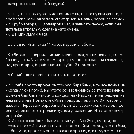
полупрофессиональной студии?
- К: Нет, все в таких условиях. Понимаешь, на все нужны деньги, а
профессиональная запись стоит денег немалых, хорошая запись.
- И: Грубо говоря, 10 долларов в час, а записать песню, если она
тютелька в тютельку сделана – это смена.
- К: Да, минимум 4 часа.
- Да, ладно, «Битлз» за 11 часов первый альбом…
- К: «Битлз», во-первых, писались вчетвером, мы пишемся вдвоем.
Разница есть. Мы не можем одновременно сыграть на клавишах,
на двух гитарах, барабанах и на губной гармошке…
- А барабанщика живого вы взять не хотите?
- И: Я тебе просто продемонстрирую барабаны, и ты все поймешь.
- Когда Илюха погиб, мы что-то кочевряжились до этого времени.
Должен был быть какой-то концерт на «Ивушке», и мы решили на
нем выступить. Приехали к Илье, говорим, так и так. Он говорит:
давайте. Перевезли барабаны 7 мая. Договорились с местом, где
репетировать, это в троллейбусном управлении. И в этот же вечер
он разбился.
- К: И нас это вообще обломало наглухо. А сейчас, смотри, во-
первых, после Ильи достаточно сложно найти, потому, что он был,
в общем-то, профессионал высокого уровня, и, к тому же, мозги