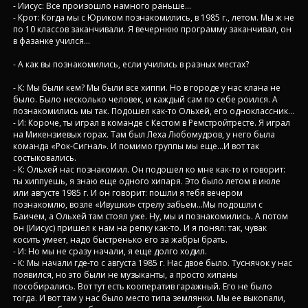
- Иисус: Все произошло намного раньше…
- Крот: Когда мы с Юриком познакомились, в 1985 г., летом. Мы ж не
по 10 классов заканчивали. Я вечернюю программу заканчивал, он
в фазанке учился…
- А как вы познакомились, если учились в разных местах?
- К: Мы были кем? Мы были все хиппи. Но в городе у нас клана не
было. Было несколько человек, и каждый сам по себе роился. А
познакомились мы так. Подошел как-то Ольхей, его одноклассник…
- И: Короче, ты играл в команде с Кестом в Ремстройтресте. Я играл
на Микензиевых горах. Там был Леха Любомудров, у него была
команда «Рок-Сигнал». И помимо группы мы еще…И вот так
состыковались.
- К: Ольхей нас познакомил. Он подошел ко мне как-то и говорит:
ты хиппуешь, я знаю еще одного хипаря. Это было летом в июле
или августе 1985 г. И он говорит: пошли я тебя вечером
познакомлю, возле «Ивушки» стрелу забьем…Мы подошли с
Баичем, а Ольхей там стоял уже. Ну, мы и познакомились. А потом
он (Иисус) пришел к нам на репку как-то. И я понял: так, чувак
косить умеет, надо быстренько его за жабры брать.
- И: Но мы не сразу начали, я еще долго ходил.
- К: Мы начали где-то с августа 1985 г. Нас двое было. Туснячок у нас
появился, но это были не музыканты, а просто хипаны
пособирались. Вот тут есть кооператив гаражный. Его не было
тогда. И вот там у нас было место типа землянки. Мы ее выкопали,