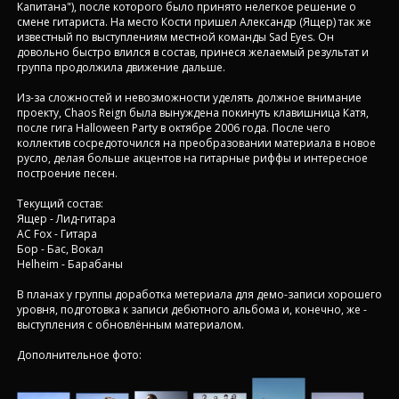
Капитана"), после которого было принято нелегкое решение о
смене гитариста. На место Кости пришел Александр (Ящер) так же
известный по выступлениям местной команды Sad Eyes. Он
довольно быстро влился в состав, принеся желаемый результат и
группа продолжила движение дальше.
Из-за сложностей и невозможности уделять должное внимание
проекту, Chaos Reign была вынуждена покинуть клавишница Катя,
после гига Halloween Party в октябре 2006 года. После чего
коллектив сосредоточился на преобразовании материала в новое
русло, делая больше акцентов на гитарные риффы и интересное
построение песен.
Текущий состав:
Ящер - Лид-гитара
AC Fox - Гитара
Бор - Бас, Вокал
Helheim - Барабаны
В планах у группы доработка метериала для демо-записи хорошего
уровня, подготовка к записи дебютного альбома и, конечно, же -
выступления с обновлённым материалом.
Дополнительное фото: